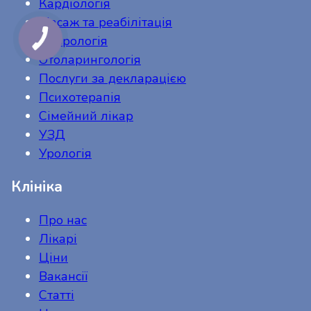
Кардіологія
Масаж та реабілітація
Неврологія
Отоларингологія
Послуги за декларацією
Психотерапія
Сімейний лікар
УЗД
Урологія
Клініка
Про нас
Лікарі
Ціни
Вакансії
Статті