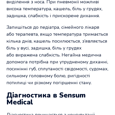
виділення з носа. При пневмонії можливі
висока температура, кашель, біль у грудях,
задишка, слабкість і прискорене дихання.
Запишіться до педіатра, сімейного лікаря
або терапевта, якщо температура тримається
кілька днів, кашель посилюється, з’являється
біль у вусі, задишка, біль у грудях
або виражена слабкість. Негайна медична
допомога потрібна при утрудненому диханні,
посинінні губ, сплутаності свідомості, судомах,
сильному головному болю, ригідності
потилиці чи різкому погіршенні стану.
Діагностика в Sensum
Medical
Діагностика починається з консультації