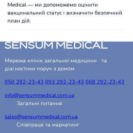
Medical — ми допоможемо оцінити
вакцинальний статус і визначити безпечний
план дій.
Мережа клінік загальної медицини та
діагностики поруч з домом
050 292-23-43
093 292-23-43
068 292-23-43
info@sensummedical.com.ua
Загальні питання
sales@sensummedical.com.ua
Співпраця та маркетинг