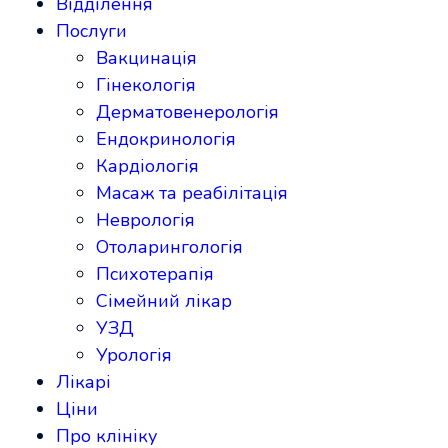
Відділення
Послуги
Вакцинація
Гінекологія
Дерматовенерологія
Ендокринологія
Кардіологія
Масаж та реабілітація
Неврологія
Отоларингологія
Психотерапія
Сімейний лікар
УЗД
Урологія
Лікарі
Ціни
Про клініку