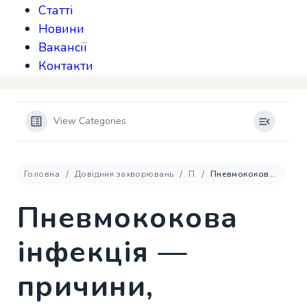
Статті
Новини
Вакансії
Контакти
View Categories
Головна
Довідник захворювань
П
Пневмококова інфекція — причини, симптоми та лікування
Пневмококова
інфекція —
причини,