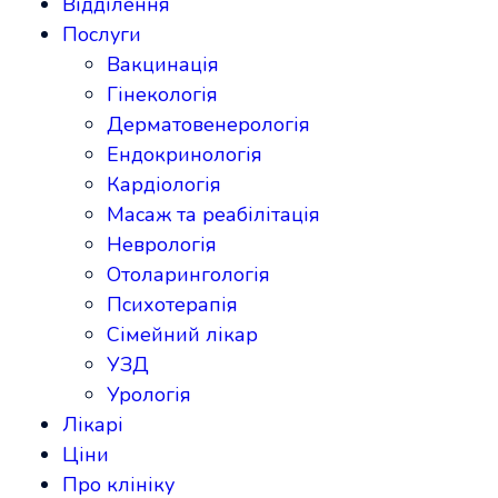
Відділення
Послуги
Вакцинація
Гінекологія
Дерматовенерологія
Ендокринологія
Кардіологія
Масаж та реабілітація
Неврологія
Отоларингологія
Психотерапія
Сімейний лікар
УЗД
Урологія
Лікарі
Ціни
Про клініку