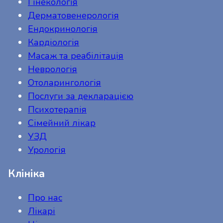
Гінекологія
Дерматовенерологія
Ендокринологія
Кардіологія
Масаж та реабілітація
Неврологія
Отоларингологія
Послуги за декларацією
Психотерапія
Сімейний лікар
УЗД
Урологія
Клініка
Про нас
Лікарі