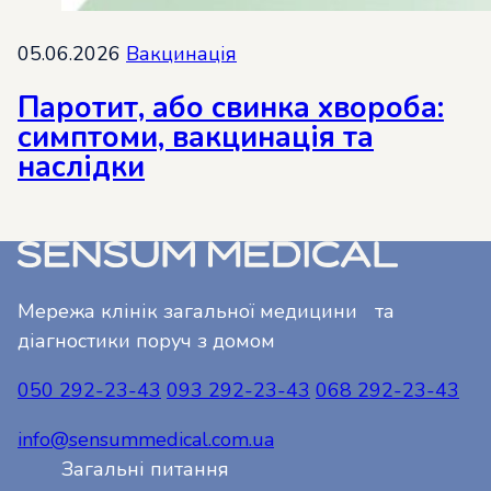
05.06.2026
Вакцинація
Паротит, або свинка хвороба:
симптоми, вакцинація та
наслідки
Мережа клінік загальної медицини та
діагностики поруч з домом
050 292-23-43
093 292-23-43
068 292-23-43
info@sensummedical.com.ua
Загальні питання